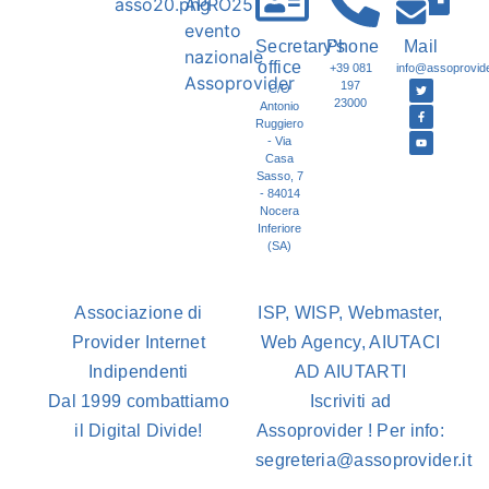
Secretary's
Phone
Mail
office
+39 081
info@assoprovider
197
C/O
23000
Antonio
Ruggiero
- Via
Casa
Sasso, 7
- 84014
Nocera
Inferiore
(SA)
Associazione di
ISP, WISP, Webmaster,
Provider Internet
Web Agency, AIUTACI
Indipendenti
AD AIUTARTI
Dal 1999 combattiamo
Iscriviti ad
il Digital Divide!
Assoprovider ! Per info:
segreteria@assoprovider.it