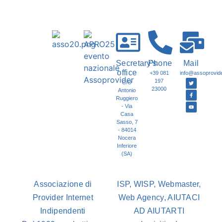
Secretary's
Phone
Mail
office
+39 081
info@assoprovider
197
C/O
23000
Antonio
Ruggiero
- Via
Casa
Sasso, 7
- 84014
Nocera
Inferiore
(SA)
Associazione di
ISP, WISP, Webmaster,
Provider Internet
Web Agency, AIUTACI
Indipendenti
AD AIUTARTI