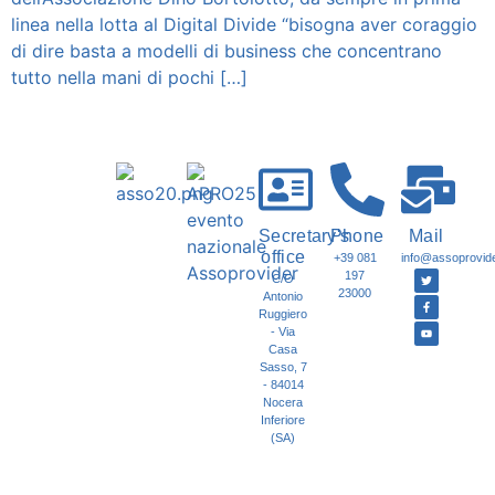
linea nella lotta al Digital Divide “bisogna aver coraggio
di dire basta a modelli di business che concentrano
tutto nella mani di pochi […]
Secretary's
Phone
Mail
office
+39 081
info@assoprovider
197
C/O
23000
Antonio
Ruggiero
- Via
Casa
Sasso, 7
- 84014
Nocera
Inferiore
(SA)