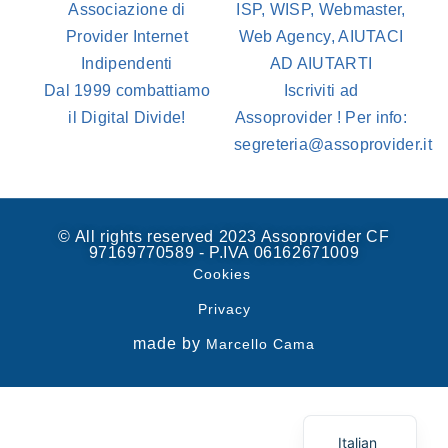
Associazione di
ISP, WISP, Webmaster,
Provider Internet
Web Agency, AIUTACI
Indipendenti
AD AIUTARTI
Dal 1999 combattiamo
Iscriviti ad
il Digital Divide!
Assoprovider ! Per info:
segreteria@assoprovider.it
© All rights reserved 2023 Assoprovider CF
97169770589 - P.IVA 06162671009
Cookies
Privacy
made by
Marcello Cama
Spanish
English
Italian