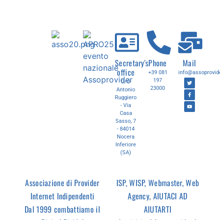
Secretary's
Phone
Mail
office
+39 081
info@assoprovide
197
C/O
23000
Antonio
Ruggiero
- Via
Casa
Sasso, 7
- 84014
Nocera
Inferiore
(SA)
Associazione di Provider
ISP, WISP, Webmaster, Web
Internet Indipendenti
Agency, AIUTACI AD
Dal 1999 combattiamo il
AIUTARTI