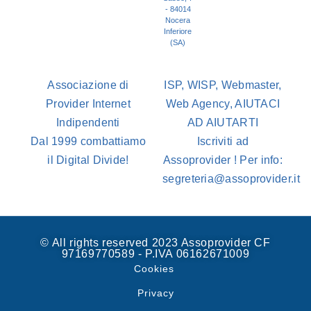
- 84014
Nocera
Inferiore
(SA)
Associazione di
ISP, WISP, Webmaster,
Provider Internet
Web Agency, AIUTACI
Indipendenti
AD AIUTARTI
Dal 1999 combattiamo
Iscriviti ad
il Digital Divide!
Assoprovider ! Per info:
segreteria@assoprovider.it
© All rights reserved 2023 Assoprovider CF
97169770589 - P.IVA 06162671009
Cookies
Privacy