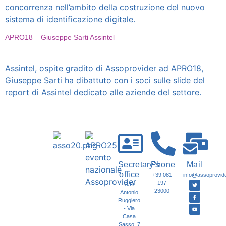
concorrenza nell’ambito della costruzione del nuovo
sistema di identificazione digitale.
APRO18 – Giuseppe Sarti Assintel
Assintel, ospite gradito di Assoprovider ad APRO18,
Giuseppe Sarti ha dibattuto con i soci sulle slide del
report di Assintel dedicato alle aziende del settore.
Secretary's
Phone
Mail
office
+39 081
info@assoprovider
197
C/O
23000
Antonio
Ruggiero
- Via
Casa
Sasso, 7