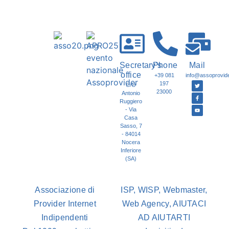
Secretary's
Phone
Mail
office
+39 081
info@assoprovider
197
C/O
23000
Antonio
Ruggiero
- Via
Casa
Sasso, 7
- 84014
Nocera
Inferiore
(SA)
Associazione di
ISP, WISP, Webmaster,
Provider Internet
Web Agency, AIUTACI
Indipendenti
AD AIUTARTI