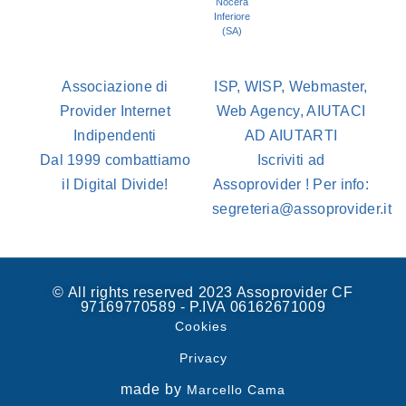
Nocera
Inferiore
(SA)
Associazione di
ISP, WISP, Webmaster,
Provider Internet
Web Agency, AIUTACI
Indipendenti
AD AIUTARTI
Dal 1999 combattiamo
Iscriviti ad
il Digital Divide!
Assoprovider ! Per info:
segreteria@assoprovider.it
© All rights reserved 2023 Assoprovider CF
97169770589 - P.IVA 06162671009
Cookies
Privacy
made by
Marcello Cama