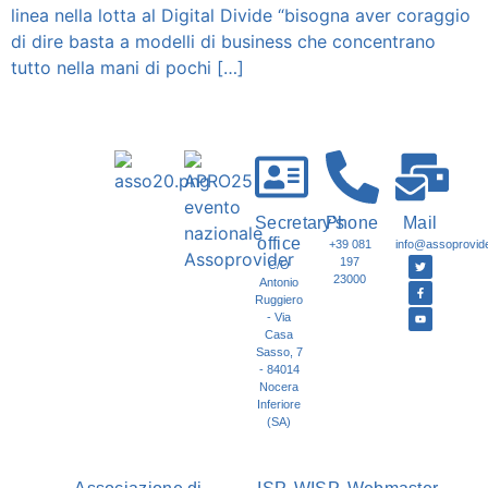
linea nella lotta al Digital Divide “bisogna aver coraggio
di dire basta a modelli di business che concentrano
tutto nella mani di pochi […]
Secretary's
Phone
Mail
office
+39 081
info@assoprovider
197
C/O
23000
Antonio
Ruggiero
- Via
Casa
Sasso, 7
- 84014
Nocera
Inferiore
(SA)