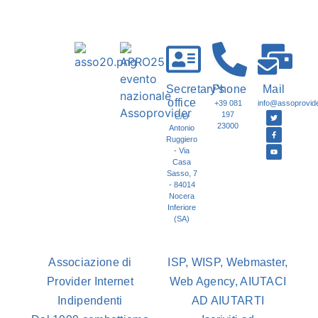
Secretary's
Phone
Mail
office
+39 081
info@assoprovider
197
C/O
23000
Antonio
Ruggiero
- Via
Casa
Sasso, 7
- 84014
Nocera
Inferiore
(SA)
Associazione di
ISP, WISP, Webmaster,
Provider Internet
Web Agency, AIUTACI
Indipendenti
AD AIUTARTI