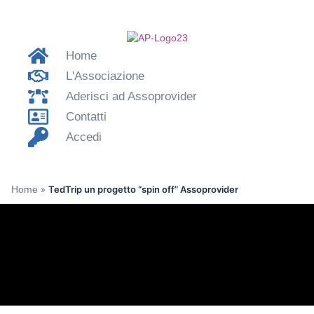
Home
L'Associazione
Aderisci ad Assoprovider
Contatti
Accedi
Home
»
TedTrip un progetto “spin off” Assoprovider