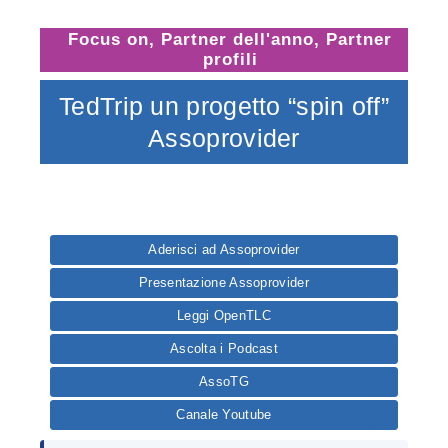
Focus on
,
Partner dell'anno
,
Partner
profili
TedTrip un progetto “spin off”
Assoprovider
Aderisci ad Assoprovider
Presentazione Assoprovider
Leggi OpenTLC
Ascolta i Podcast
AssoTG
Canale Youtube