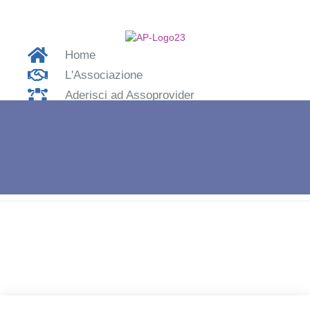
Home
L'Associazione
Aderisci ad Assoprovider
Contatti
Accedi
Home
»
APRO22 – Nicola Lucii – Aikom Srl.