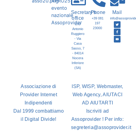
Secretary's
Phone
Mail
office
+39 081
info@assoprovider
197
C/O
23000
Antonio
Ruggiero
- Via
Casa
Sasso, 7
- 84014
Nocera
Inferiore
(SA)
Associazione di
ISP, WISP, Webmaster,
Provider Internet
Web Agency, AIUTACI
Indipendenti
AD AIUTARTI
Dal 1999 combattiamo
Iscriviti ad
il Digital Divide!
Assoprovider ! Per info:
segreteria@assoprovider.it