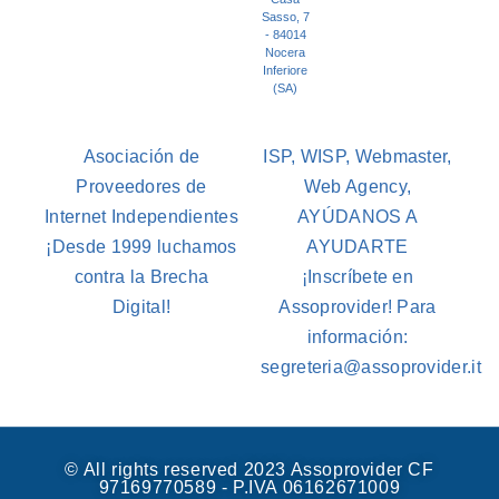
Sasso, 7
- 84014
Nocera
Inferiore
(SA)
Asociación de
ISP, WISP, Webmaster,
Proveedores de
Web Agency,
Internet Independientes
AYÚDANOS A
¡Desde 1999 luchamos
AYUDARTE
contra la Brecha
¡Inscríbete en
Digital!
Assoprovider! Para
información:
segreteria@assoprovider.it
© All rights reserved 2023 Assoprovider CF
97169770589 - P.IVA 06162671009