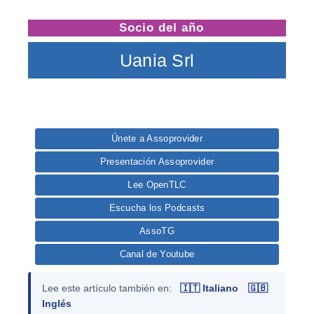
Socio del año
Uania Srl
Únete a Assoprovider
Presentación Assoprovider
Lee OpenTLC
Escucha los Podcasts
AssoTG
Canal de Youtube
Lee este artículo también en:
🇮🇹 Italiano
🇬🇧
Inglés