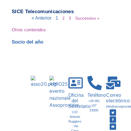
SICE Telecomunicaciones
« Anterior
1
2
3
Successivo »
Otros contenidos
Socio del año
Oficina
Teléfono
Correo
del
electrónico
+39 081
Secretario
197
info@assoprovider
23000
C/O
Antonio
Ruggiero
- Via
Casa