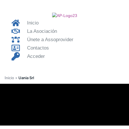
Inicio
La Asociación
Únete a Assoprovider
Contactos
Acceder
Inicio
»
Uania Srl