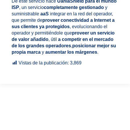
De este servicio nace
UaniaShield para el mundo
ISP
, un servicio
completamente gestionado
y
suministrable
aaS
integrar en la red del operador,
que permite de
proveer conectividad a Internet a
sus clientes ya protegidos
, evolucionando el
operador y permitiéndole que
proveer un servicio
de valor añadido
, útil
a competir en el mercado
de los grandes operadores
,
posicionar mejor su
propia marca
y
aumentar los márgenes
.
Vistas de la publicación:
3,869