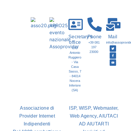
Secretary's
Phone
Mail
office
+39 081
info@assoprovider
197
C/O
23000
Antonio
Ruggiero
- Via
Casa
Sasso, 7
- 84014
Nocera
Inferiore
(SA)
Associazione di
ISP, WISP, Webmaster,
Provider Internet
Web Agency, AIUTACI
Indipendenti
AD AIUTARTI