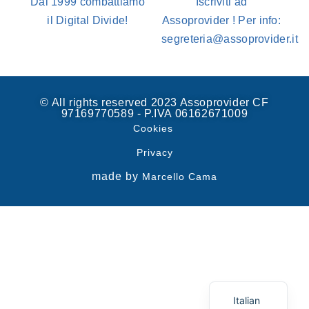
Dal 1999 combattiamo
Iscriviti ad
il Digital Divide!
Assoprovider ! Per info:
segreteria@assoprovider.it
© All rights reserved 2023 Assoprovider CF
97169770589 - P.IVA 06162671009
Cookies
Privacy
made by
Marcello Cama
Spanish
English
Italian