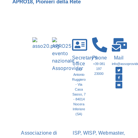
APRO18
,
Pionieri della Rete
Secretary's
Phone
Mail
office
+39 081
info@assoprovider
197
C/O
23000
Antonio
Ruggiero
- Via
Casa
Sasso, 7
- 84014
Nocera
Inferiore
(SA)
Associazione di
ISP, WISP, Webmaster,