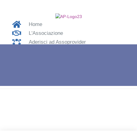
Home
L'Associazione
Aderisci ad Assoprovider
Contatti
Accedi
Home
»
Assoprovider Pionieri della Rete