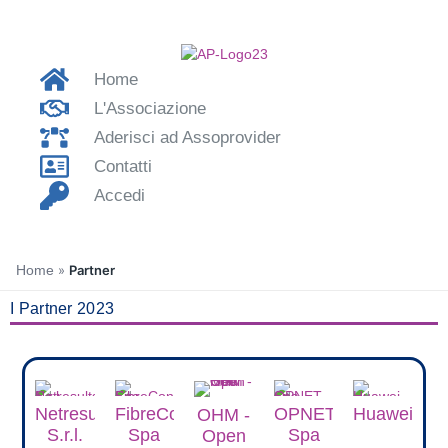
Home
L'Associazione
Aderisci ad Assoprovider
Contatti
Accedi
Home
»
Partner
I Partner 2023
Netresults
FibreConnect
OPNET
Huawei
OHM -
S.r.l.
Spa
Spa
Open