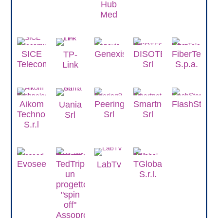
Hub
Med
SICE
Genexis
DISOTEC
FiberTelec
TP-
Telecomunicazioni
Srl
S.p.a.
Link
Aikom
Peering9
Smartnet
FlashStart
Uania
Technology
Srl
Srl
Srl
S.r.l
Evoseed
TedTrip
TGlobal
LabTv
un
S.r.l.
progetto
"spin
off"
Assoprovider