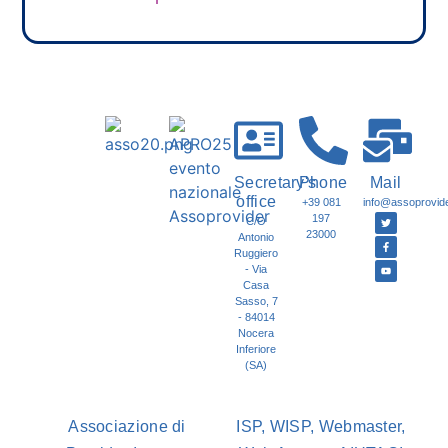
Secretary's
Phone
Mail
office
+39 081
info@assoprovider
197
C/O
23000
Antonio
Ruggiero
- Via
Casa
Sasso, 7
- 84014
Nocera
Inferiore
(SA)
Associazione di
ISP, WISP, Webmaster,