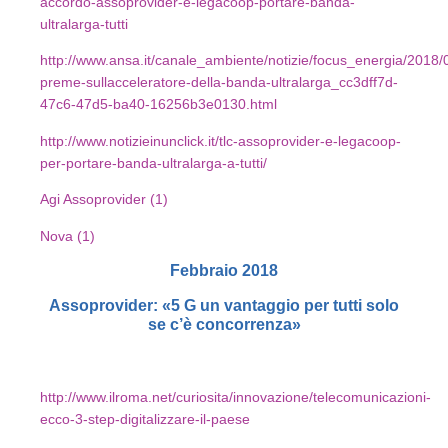
accordo-assoprovider-e-legacoop-portare-banda-
ultralarga-tutti
http://www.ansa.it/canale_ambiente/notizie/focus_energia/2018/0
preme-sullacceleratore-della-banda-ultralarga_cc3dff7d-
47c6-47d5-ba40-16256b3e0130.html
http://www.notizieinunclick.it/tlc-assoprovider-e-legacoop-
per-portare-banda-ultralarga-a-tutti/
Agi Assoprovider (1)
Nova (1)
Febbraio 2018
Assoprovider: «5 G un vantaggio per tutti solo
se c’è concorrenza»
http://www.ilroma.net/curiosita/innovazione/telecomunicazioni-
ecco-3-step-digitalizzare-il-paese