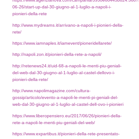
https://www.agenzianova.com/campania/5950e68445b624.5687
06-26/start-up-dal-30-giugno-al-1-luglio-a-napoli-i-
pionieri-della-rete
http://www.mydreams.it/arrivano-a-napoli-i-pionieri-della-
rete/
https://www.iamnaples.it/iamevent/pioneridellarete/
http://napoli.zon.it/pionieri-della-rete-a-napoli/
http://retenews24.it/uid-68-a-napoli-le-menti-piu-geniali-
del-web-dal-30-giugno-al-1-luglio-al-castel-dellovo-i-
pionieri-della-rete/
http://www.napolimagazine.com/cultura-
gossip/articolo/evento-a-napoli-le-menti-pi-geniali-del-
web-dal-30-giugno-al-1-luglio-al-castel-dell-ovo-i-pionieri
https://www.liberopensiero.eu/2017/06/26/pionieri-della-
rete-a-napoli-le-menti-piu-geniali-del-web/
https://www.expartibus.it/pionieri-della-rete-presentato-