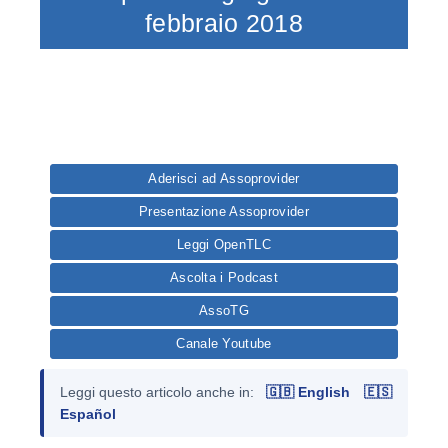
febbraio 2018
Aderisci ad Assoprovider
Presentazione Assoprovider
Leggi OpenTLC
Ascolta i Podcast
AssoTG
Canale Youtube
Leggi questo articolo anche in:
🇬🇧 English
🇪🇸
Español