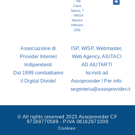
- Via
Casa
Sasso, 7
- 84014
Nocera
Inferiore
(SA)
Associazione di
ISP, WISP, Webmaster,
Provider Internet
Web Agency, AIUTACI
Indipendenti
AD AIUTARTI
Dal 1999 combattiamo
Iscriviti ad
il Digital Divide!
Assoprovider ! Per info:
segreteria@assoprovider.it
© All rights reserved 2023 Assoprovider CF
97169770589 - P.IVA 06162671009
Cookies