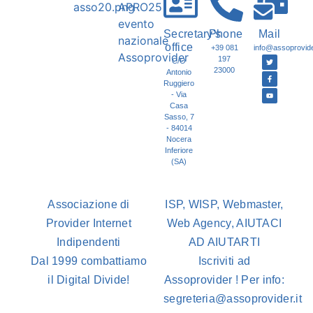
Secretary's
Phone
Mail
office
+39 081
info@assoprovider
197
C/O
23000
Antonio
Ruggiero
- Via
Casa
Sasso, 7
- 84014
Nocera
Inferiore
(SA)
Associazione di
ISP, WISP, Webmaster,
Provider Internet
Web Agency, AIUTACI
Indipendenti
AD AIUTARTI
Dal 1999 combattiamo
Iscriviti ad
il Digital Divide!
Assoprovider ! Per info:
segreteria@assoprovider.it