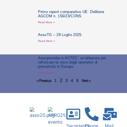
Primo report comparativo UE: Delibera
AGCOM n. 156/23/CONS
Read More »
AssoTG – 28 Luglio 2025
Read More »
Assoprovider e AOTEC: un’alleanza per
rafforzare la voce degli operatori di
prossimità in Europa
Read More »
2
« Previous
1
3
4
5
Next »
Secretary's
Phone
Mail