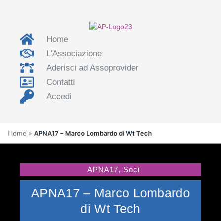
Home
L'Associazione
Aderisci ad Assoprovider
Contatti
Accedi
Home
»
APNA17 – Marco Lombardo di Wt Tech
APNA17
,
Soci
APNA17 – Marco Lombardo
di Wt Tech