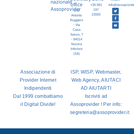
office
+39 081
info@assoprovider
197
C/O
23000
Antonio
Ruggiero
- Via
Casa
Sasso, 7
- 84014
Nocera
Inferiore
(SA)
Associazione di
ISP, WISP, Webmaster,
Provider Internet
Web Agency, AIUTACI
Indipendenti
AD AIUTARTI
Dal 1999 combattiamo
Iscriviti ad
il Digital Divide!
Assoprovider ! Per info:
segreteria@assoprovider.it