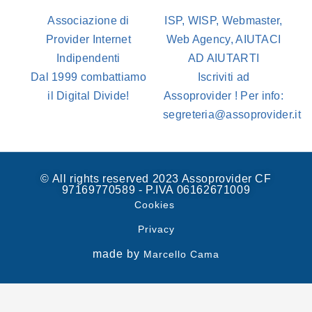
Associazione di
ISP, WISP, Webmaster,
Provider Internet
Web Agency, AIUTACI
Indipendenti
AD AIUTARTI
Dal 1999 combattiamo
Iscriviti ad
il Digital Divide!
Assoprovider ! Per info:
segreteria@assoprovider.it
© All rights reserved 2023 Assoprovider CF
97169770589 - P.IVA 06162671009
Cookies
Privacy
made by
Marcello Cama