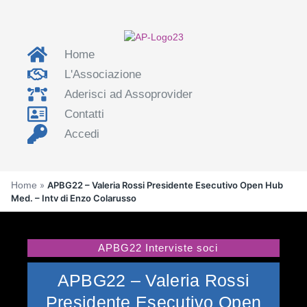
Home
L'Associazione
Aderisci ad Assoprovider
Contatti
Accedi
Home
»
APBG22 – Valeria Rossi Presidente Esecutivo Open Hub
Med. – Intv di Enzo Colarusso
APBG22 Interviste soci
APBG22 – Valeria Rossi
Presidente Esecutivo Open