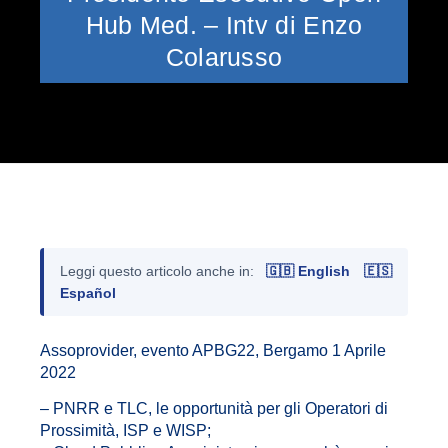
Hub Med. – Intv di Enzo
Colarusso
Leggi questo articolo anche in:
🇬🇧 English
🇪🇸
Español
Assoprovider, evento APBG22, Bergamo 1 Aprile
2022
– PNRR e TLC, le opportunità per gli Operatori di
Prossimità, ISP e WISP;