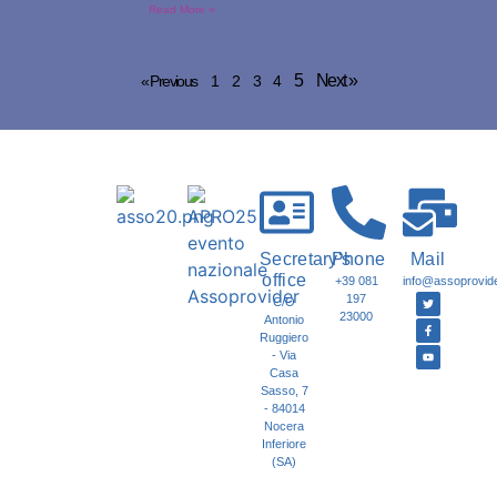
Read More »
5
Next »
« Previous
1
2
3
4
Secretary's
Phone
Mail
office
+39 081
info@assoprovider
197
C/O
23000
Antonio
Ruggiero
- Via
Casa
Sasso, 7
- 84014
Nocera
Inferiore
(SA)