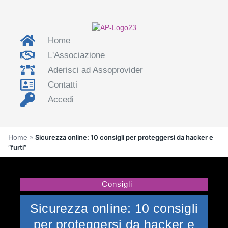
Home
L'Associazione
Aderisci ad Assoprovider
Contatti
Accedi
Home
»
Sicurezza online: 10 consigli per proteggersi da hacker e
“furti”
Consigli
Sicurezza online: 10 consigli
per proteggersi da hacker e