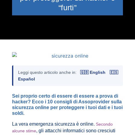
“furti”
Leggi questo articolo anche in:
🇬🇧 English
🇪🇸
Español
Sei proprio certo di essere di essere a prova di
hacker? Ecco i 10 consigli di Assoprovider sulla
sicurezza online per proteggere i tuoi dati e i tuoi
soldi.
La vera emergenza sicurezza è online.
Secondo
, gli attacchi informatici sono cresciuti
alcune stime