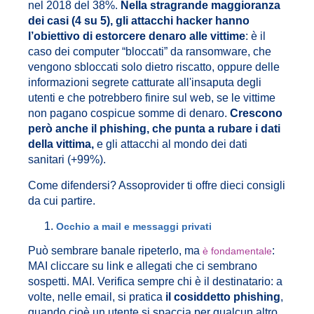
nel 2018 del 38%.
Nella stragrande maggioranza
dei casi (4 su 5), gli attacchi hacker hanno
l’obiettivo di estorcere denaro alle vittime
: è il
caso dei computer “bloccati” da ransomware, che
vengono sbloccati solo dietro riscatto, oppure delle
informazioni segrete catturate all'insaputa degli
utenti e che potrebbero finire sul web, se le vittime
non pagano cospicue somme di denaro.
Crescono
però anche il phishing, che punta a rubare i dati
della vittima,
e gli attacchi al mondo dei dati
sanitari (+99%).
Come difendersi? Assoprovider ti offre dieci consigli
da cui partire.
Occhio a mail e messaggi privati
Può sembrare banale ripeterlo, ma
:
è fondamentale
MAI cliccare su link e allegati che ci sembrano
sospetti. MAI. Verifica sempre chi è il destinatario: a
volte, nelle email, si pratica
il cosiddetto phishing
,
quando cioè un utente si spaccia per qualcun altro,