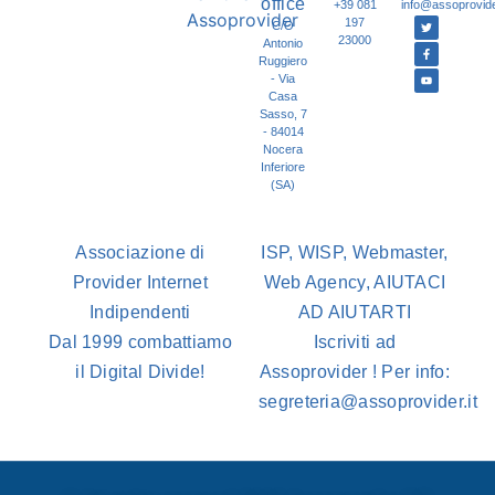
office
+39 081
info@assoprovider
197
C/O
23000
Antonio
Ruggiero
- Via
Casa
Sasso, 7
- 84014
Nocera
Inferiore
(SA)
Associazione di
ISP, WISP, Webmaster,
Provider Internet
Web Agency, AIUTACI
Indipendenti
AD AIUTARTI
Dal 1999 combattiamo
Iscriviti ad
il Digital Divide!
Assoprovider ! Per info:
segreteria@assoprovider.it