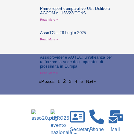
Primo report comparativo UE: Delibera
AGCOM n. 156/23/CONS
Read More »
AssoTG – 28 Luglio 2025
Read More »
Assoprovider e AOTEC: un’alleanza per
rafforzare la voce degli operatori di
prossimità in Europa
Read More »
2
« Previous
1
3
4
5
Next »
Secretary's
Phone
Mail