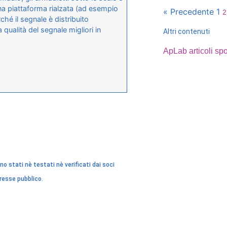
 una piattaforma rialzata (ad esempio
« Precedente
1
2
hé il segnale è distribuito
qualità del segnale migliori in
Altri contenuti
ApLab articoli spo
o stati nè testati nè verificati dai soci
eresse pubblico.