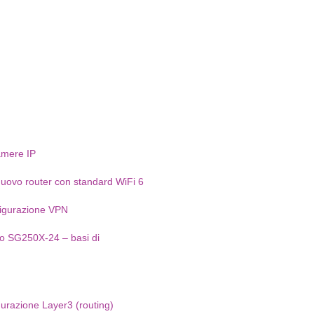
amere IP
uovo router con standard WiFi 6
igurazione VPN
o SG250X-24 – basi di
gurazione Layer3 (routing)