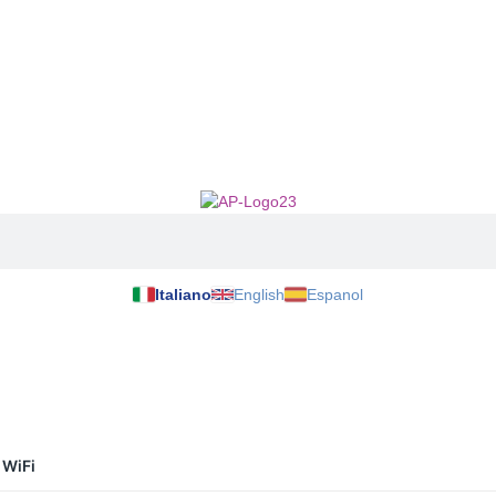
Italiano
English
Espanol
 WiFi