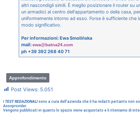
altri nascondigli simili. È meglio posizionare il router su
un armadio) al centro dell'appartamento o della casa, perc
uniformemente intorno ad esso. Forse è sufficiente che la 
modo significativo.
Per informazioni: Ewa Smolińska
mail:
ewa@batna24.com
ph +39 392 268 40 71
Approfondimento
Post Views:
5.051
I
TEST REDAZIONALI
sono a cura dell’azienda che li ha redatti pertanto non son
Assoprovider.
Vengono pubblicati in quanto lo spazio viene acquistato e li riteniamo di int