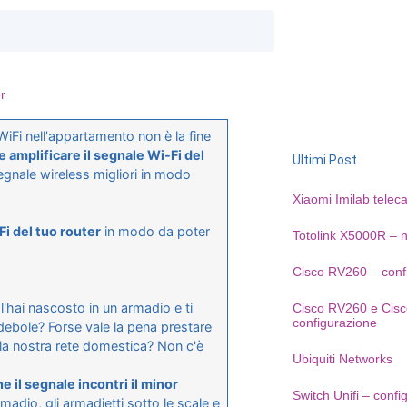
r
WiFi nell'appartamento non è la fine
 amplificare il segnale Wi-Fi del
Ultimi Post
egnale wireless migliori in modo
Xiaomi Imilab telec
i del tuo router
in modo da poter
Totolink X5000R – n
Cisco RV260 – conf
 l'hai nascosto in un armadio e ti
Cisco RV260 e Cisc
configurazione
debole? Forse vale la pena prestare
lla nostra rete domestica? Non c'è
Ubiquiti Networks
 il segnale incontri il minor
Switch Unifi – confi
rmadio, gli armadietti sotto le scale e