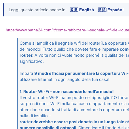
Leggi questo articolo anche in:
🇬🇧 English
🇪🇸 Español
https://www.batna24.com/it/come-rafforzare-il-segnale-wifi-del-route
Come si amplifica il segnale wifi del router?La copertura 
del mondo! Tutto quello che dovete fare è imparare
come
router.
A volte non ci vuole molto perché la qualità del s
significativo.
Impara
9 modi efficaci per aumentare la copertura Wi-F
utilizzare Internet in ogni angolo della tua casa!
1. Router Wi-Fi – non nasconderlo nell'armadio!
Il vostro router Wi-Fi ha un posto nel ripostiglio? O forse
sorprendi che il Wi-Fi nella tua casa o appartamento sia 
attenzione quando si tratta di aumentare la copertura de
nulla di insolito –
router dovrebbe essere posizionato in un luogo tale che
numero possibile di ostacoli.
Dimenticate il fondo dell'a