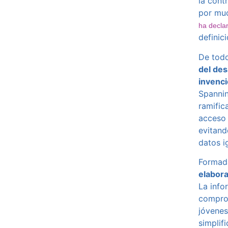
la cont
por muc
ha decla
definici
De tod
del des
invenci
Spannin
ramific
acceso 
evitand
datos i
Formad
elabora
La info
comprom
jóvenes
simplif