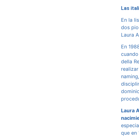
Las ita
En la l
dos pio
Laura A
En 1988
cuando 
della Re
realiza
naming,
discipl
dominio
procedu
Laura A
nacimie
especia
que en