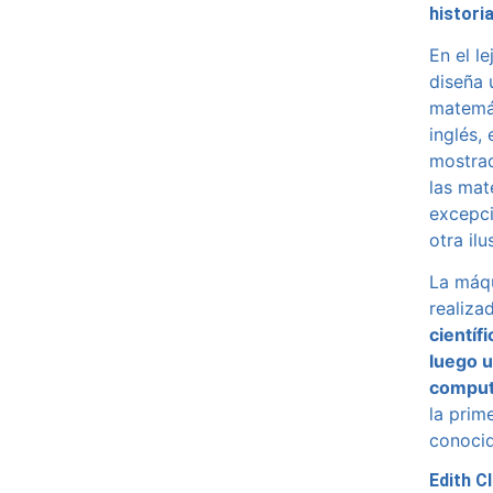
histori
En el l
diseña 
matemát
inglés,
mostra
las mat
excepci
otra il
La máqu
realiza
científ
luego u
comput
la prim
conoci
Edith C