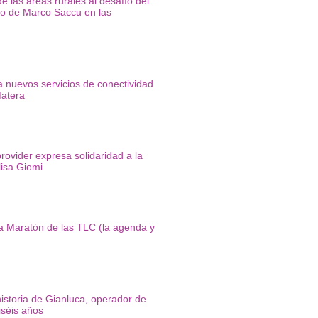
e las áreas rurales al desafío del
o de Marco Saccu en las
 nuevos servicios de conectividad
Matera
rovider expresa solidaridad a la
isa Giomi
a Maratón de las TLC (la agenda y
historia de Gianluca, operador de
iséis años