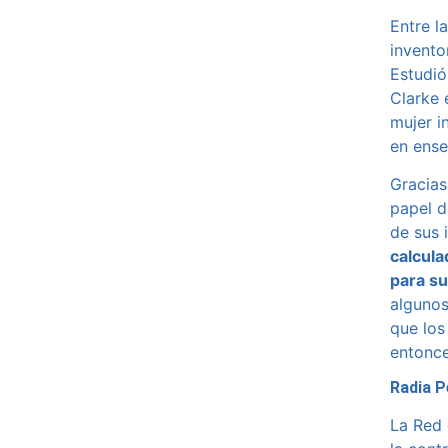
Entre l
invento
Estudió
Clarke 
mujer i
en ense
Gracias
papel d
de sus 
calcula
para s
algunos
que los
entonce
Radia P
La Red 