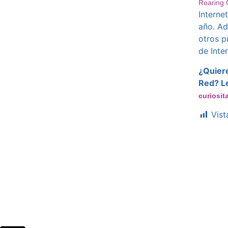
Roaring 
Interne
año. Ad
otros p
de Inter
¿Quiere
Red? L
curiosit
Vist