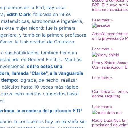
Desde la conexión d
B2B: El nuevo rumb
as pioneras de la Red, hay otra
telecomunicaciones
ra,
Edith Clark
, fallecida en 1959.
Leer más »
 matemáticas, astronomía e ingeniería,
es otra mujer récord: fue la primera
AreaWI experimenta
ngeniera, y también la primera profesora
en la provincia de 
ñar en la Universidad de Colorado.
Leer más »
 a sus habilidades, también tiene un
estacado en General Electric. Muchas
Piracy Shield, Assop
invenciones:
entre estos una
Comisaria Agcom El
dora, llamada "Clarke", a la vanguardia
Leer más »
u tiempo
: lograba, de hecho, realizar
 cálculos hasta 10 veces más rápido
Comienza la Tercer
 otros instrumentos conocidos hasta
dónde seguirla)
s.
Leer más »
erlman, la creadora del protocolo STP
Radio Data Net, la 
como la conocemos hoy no existiría sin
proximidad de veint