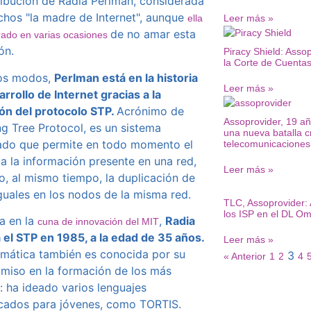
ribución de Radia Perlman, considerada
hos "la madre de Internet", aunque
Leer más »
ella
de no amar esta
rado en varias ocasiones
ón.
Piracy Shield: Asso
la Corte de Cuentas
os modos,
Perlman está en la historia
Leer más »
arrollo de Internet gracias a la
ón del protocolo STP.
Acrónimo de
Assoprovider, 19 año
g Tree Protocol, es un sistema
una nueva batalla cr
ado que permite en todo momento el
telecomunicaciones
a la información presente en una red,
Leer más »
o, al mismo tiempo, la duplicación de
guales en los nodos de la misma red.
TLC, Assoprovider: 
los ISP en el DL Om
a en la
,
Radia
cuna de innovación del MIT
 el STP en 1985, a la edad de 35 años.
Leer más »
rmática también es conocida por su
3
« Anterior
1
2
4
iso en la formación de los más
: ha ideado varios lenguajes
icados para jóvenes, como TORTIS.