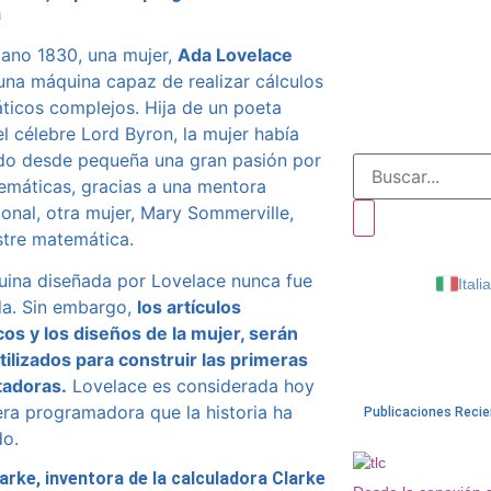
a
ejano 1830, una mujer,
Ada Lovelace
una máquina capaz de realizar cálculos
icos complejos. Hija de un poeta
 el célebre Lord Byron, la mujer había
do desde pequeña una gran pasión por
emáticas, gracias a una mentora
onal, otra mujer, Mary Sommerville,
ustre matemática.
ina diseñada por Lovelace nunca fue
Itali
da. Sin embargo,
los artículos
icos y los diseños de la mujer, serán
tilizados para construir las primeras
adoras.
Lovelace es considerada hoy
era programadora que la historia ha
Publicaciones Reci
do.
larke, inventora de la calculadora Clarke