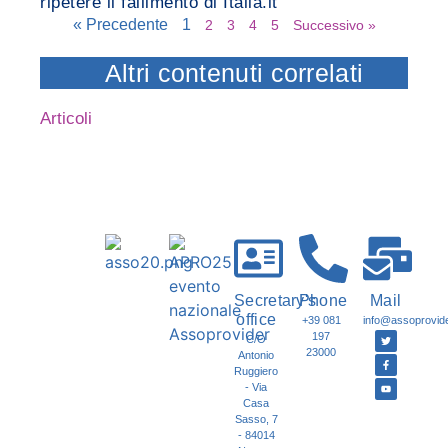
ripetere il fallimento di Italia.it”
« Precedente
1
2
3
4
5
Successivo »
Altri contenuti correlati
Articoli
Secretary's
Phone
Mail
office
+39 081
info@assoprovider
197
C/O
23000
Antonio
Ruggiero
- Via
Casa
Sasso, 7
- 84014