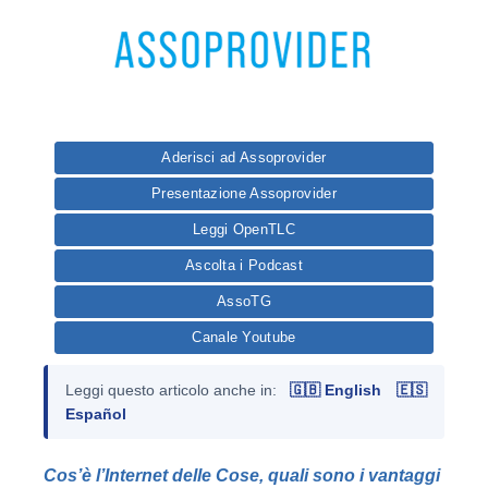
Aderisci ad Assoprovider
Presentazione Assoprovider
Leggi OpenTLC
Ascolta i Podcast
AssoTG
Canale Youtube
Leggi questo articolo anche in:
🇬🇧 English
🇪🇸
Español
Cos’è l’Internet delle Cose, quali sono i vantaggi