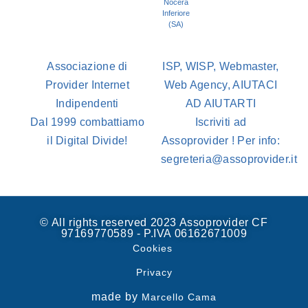
Nocera
Inferiore
(SA)
Associazione di
ISP, WISP, Webmaster,
Provider Internet
Web Agency, AIUTACI
Indipendenti
AD AIUTARTI
Dal 1999 combattiamo
Iscriviti ad
il Digital Divide!
Assoprovider ! Per info:
segreteria@assoprovider.it
© All rights reserved 2023 Assoprovider CF
97169770589 - P.IVA 06162671009
Cookies
Privacy
made by
Marcello Cama