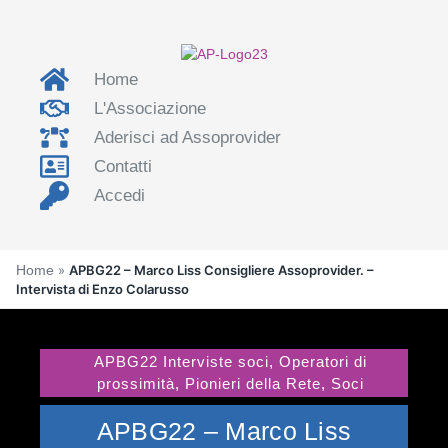
Home
L'Associazione
Aderisci ad Assoprovider
Contatti
Accedi
Home
»
APBG22 – Marco Liss Consigliere Assoprovider. –
Intervista di Enzo Colarusso
APBG22 Interviste soci
,
Operatori di
prossimità
,
Pionieri della Rete
,
Soci
APBG22 – Marco Liss