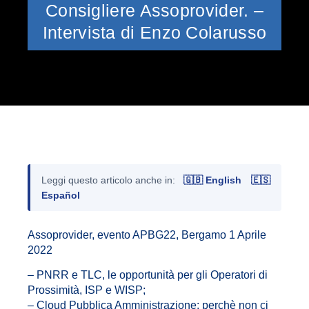
Consigliere Assoprovider. –
Intervista di Enzo Colarusso
Leggi questo articolo anche in:
🇬🇧 English
🇪🇸
Español
Assoprovider, evento APBG22, Bergamo 1 Aprile
2022
– PNRR e TLC, le opportunità per gli Operatori di
Prossimità, ISP e WISP;
–
Cloud Pubblica Amministrazione: perchè non ci