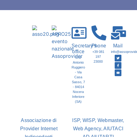
Secretary's
Phone
Mail
office
+39 081
info@assoprovider
197
C/O
23000
Antonio
Ruggiero
- Via
Casa
Sasso, 7
- 84014
Nocera
Inferiore
(SA)
Associazione di
ISP, WISP, Webmaster,
Provider Internet
Web Agency, AIUTACI
Indipendenti
AD AIUTARTI