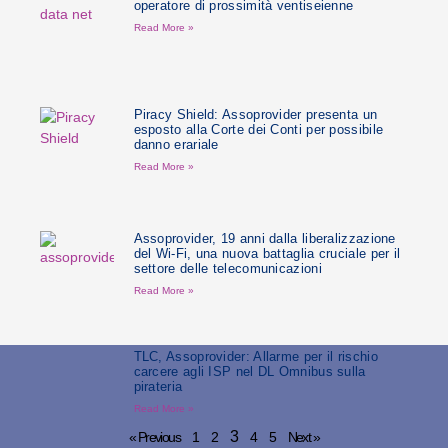
operatore di prossimità ventiseienne
Read More »
Piracy Shield: Assoprovider presenta un
esposto alla Corte dei Conti per possibile
danno erariale
Read More »
Assoprovider, 19 anni dalla liberalizzazione
del Wi-Fi, una nuova battaglia cruciale per il
settore delle telecomunicazioni
Read More »
TLC, Assoprovider: Allarme per il rischio
carcere agli ISP nel DL Omnibus sulla
pirateria
Read More »
3
« Previous
1
2
4
5
Next »