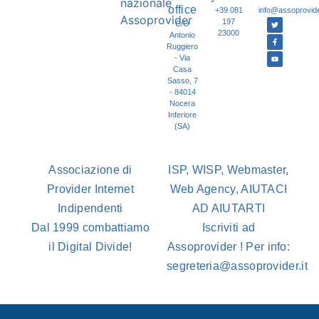
office
+39 081
info@assoprovider
197
C/O
23000
Antonio
Ruggiero
- Via
Casa
Sasso, 7
- 84014
Nocera
Inferiore
(SA)
Associazione di
ISP, WISP, Webmaster,
Provider Internet
Web Agency, AIUTACI
Indipendenti
AD AIUTARTI
Dal 1999 combattiamo
Iscriviti ad
il Digital Divide!
Assoprovider ! Per info:
segreteria@assoprovider.it