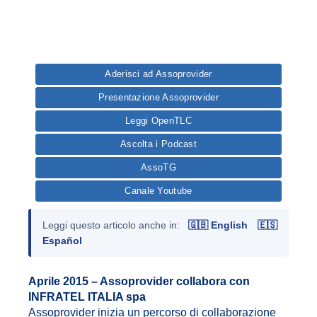
Aderisci ad Assoprovider
Presentazione Assoprovider
Leggi OpenTLC
Ascolta i Podcast
AssoTG
Canale Youtube
Leggi questo articolo anche in:
🇬🇧 English
🇪🇸
Español
Aprile 2015 – Assoprovider collabora con
INFRATEL ITALIA spa
Assoprovider inizia un percorso di collaborazione