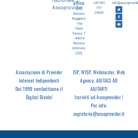
office
+39 081
info@assoprovide
197
C/O
23000
Antonio
Ruggiero
- Via
Casa
Sasso, 7
- 84014
Nocera
Inferiore
(SA)
Associazione di Provider
ISP, WISP, Webmaster, Web
Internet Indipendenti
Agency, AIUTACI AD
Dal 1999 combattiamo il
AIUTARTI
Digital Divide!
Iscriviti ad Assoprovider !
Per info:
segreteria@assoprovider.it