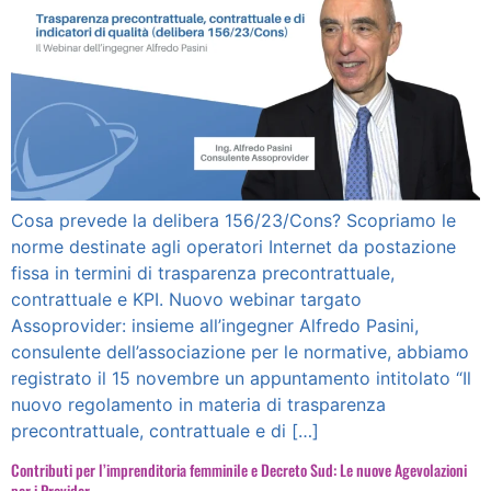
Cosa prevede la delibera 156/23/Cons? Scopriamo le
norme destinate agli operatori Internet da postazione
fissa in termini di trasparenza precontrattuale,
contrattuale e KPI. Nuovo webinar targato
Assoprovider: insieme all’ingegner Alfredo Pasini,
consulente dell’associazione per le normative, abbiamo
registrato il 15 novembre un appuntamento intitolato “Il
nuovo regolamento in materia di trasparenza
precontrattuale, contrattuale e di […]
Contributi per l’imprenditoria femminile e Decreto Sud: Le nuove Agevolazioni
per i Provider