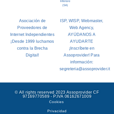
Inferiore
(SA)
Asociación de
ISP, WISP, Webmaster,
Proveedores de
Web Agency,
Internet Independientes
AYÚDANOS A
¡Desde 1999 luchamos
AYUDARTE
contra la Brecha
¡Inscríbete en
Digital!
Assoprovider! Para
información:
segreteria@assoprovider.it
© All rights reserved 2023 Assoprovider CF
97169770589 - P.IVA 06162671009
Cookies
Privacidad