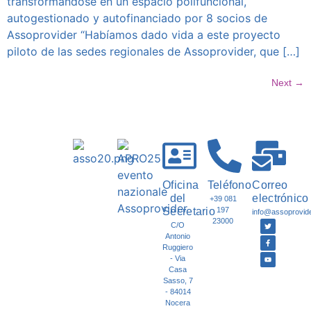
transformándose en un espacio polifuncional,
autogestionado y autofinanciado por 8 socios de
Assoprovider “Habíamos dado vida a este proyecto
piloto de las sedes regionales de Assoprovider, que […]
Next
→
Oficina
Teléfono
Correo
del
electrónico
+39 081
Secretario
197
info@assoprovider
23000
C/O
Antonio
Ruggiero
- Via
Casa
Sasso, 7
- 84014
Nocera