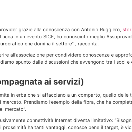
oprovider grazie alla conoscenza con Antonio Ruggiero,
stor
Lucca in un evento SICE, ho conosciuto meglio Assoprovider
burocratico che domina il settore” , racconta.
derire all’associazione per condividere conoscenze e approf
ndiamo spunto dalle discussioni che avvengono tra i soci e 
ompagnata ai servizi)
simità in erba che si affacciano a un comparto, quello dell
mercato. Prendiamo l’esempio della fibra, che ha completam
el mercato”.
ivamente connettività Internet diventa limitativo: “Bisogna u
di prossimità ha tanti vantaggi, conosce bene il target, è vic