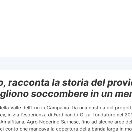
racconta la storia del provide
ogliono soccombere in un me
 della Valle dell’Irno in Campania. Da una costola del proge
lley, inizia l’esperienza di Ferdinando Orza, fondatore nel 20
ra Amalfitana, Agro Nocerino Sarnese, fino ad alcune aree d
ci conto che mancava la copertura della banda larga in molt