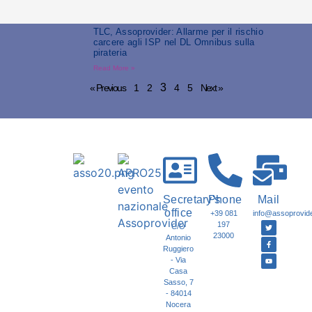
TLC, Assoprovider: Allarme per il rischio
carcere agli ISP nel DL Omnibus sulla
pirateria
Read More »
3
« Previous
1
2
4
5
Next »
Secretary's
Phone
Mail
office
+39 081
info@assoprovider
197
C/O
23000
Antonio
Ruggiero
- Via
Casa
Sasso, 7
- 84014
Nocera