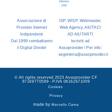
Inferiore
(SA)
Associazione di
ISP, WISP, Webmaster,
Provider Internet
Web Agency, AIUTACI
Indipendenti
AD AIUTARTI
Dal 1999 combattiamo
Iscriviti ad
il Digital Divide!
Assoprovider ! Per info:
segreteria@assoprovider.it
© All rights reserved 2023 Assoprovider CF
97169770589 - P.IVA 06162671009
Cookies
Privacy
made by
Marcello Cama