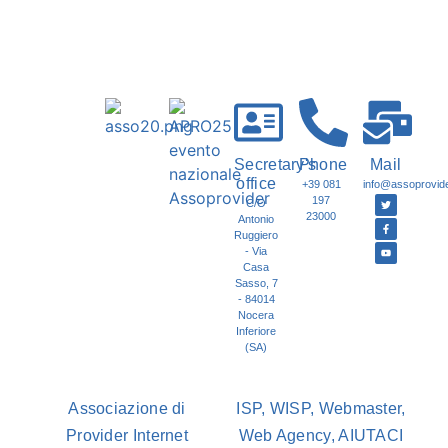
Secretary's
Phone
Mail
office
+39 081
info@assoprovider
197
C/O
23000
Antonio
Ruggiero
- Via
Casa
Sasso, 7
- 84014
Nocera
Inferiore
(SA)
Associazione di
ISP, WISP, Webmaster,
Provider Internet
Web Agency, AIUTACI