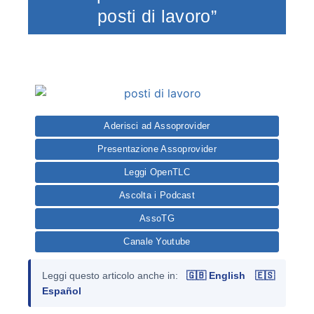
posti di lavoro”
Aderisci ad Assoprovider
Presentazione Assoprovider
Leggi OpenTLC
Ascolta i Podcast
AssoTG
Canale Youtube
Leggi questo articolo anche in:
🇬🇧 English
🇪🇸
Español