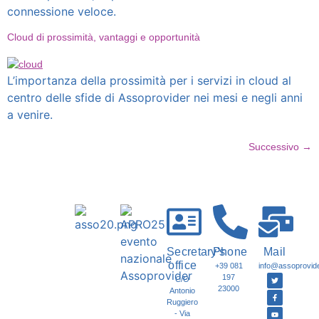
connessione veloce.
Cloud di prossimità, vantaggi e opportunità
L’importanza della prossimità per i servizi in cloud al
centro delle sfide di Assoprovider nei mesi e negli anni
a venire.
Successivo
→
Secretary's
Phone
Mail
office
+39 081
info@assoprovider
197
C/O
23000
Antonio
Ruggiero
- Via