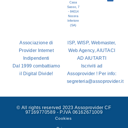
Casa
Sasso, 7
- 84014
Nocera
Inferiore
(SA)
Associazione di
ISP, WISP, Webmaster,
Provider Internet
Web Agency, AIUTACI
Indipendenti
AD AIUTARTI
Dal 1999 combattiamo
Iscriviti ad
il Digital Divide!
Assoprovider ! Per info:
segreteria@assoprovider.it
© All rights reserved 2023 Assoprovider CF
97169770589 - P.IVA 06162671009
Cookies