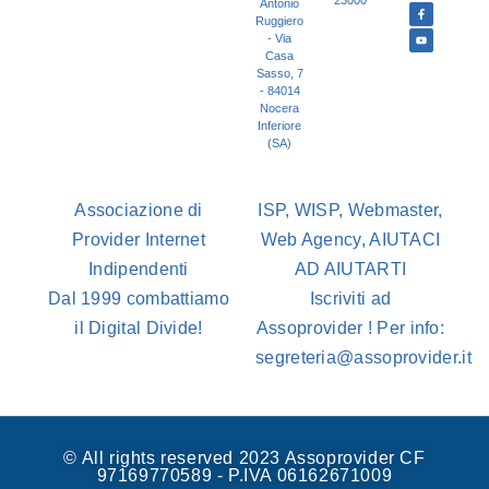
Antonio
Ruggiero
- Via
Casa
Sasso, 7
- 84014
Nocera
Inferiore
(SA)
Associazione di
ISP, WISP, Webmaster,
Provider Internet
Web Agency, AIUTACI
Indipendenti
AD AIUTARTI
Dal 1999 combattiamo
Iscriviti ad
il Digital Divide!
Assoprovider ! Per info:
segreteria@assoprovider.it
© All rights reserved 2023 Assoprovider CF
97169770589 - P.IVA 06162671009