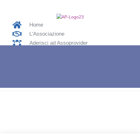
Home
L'Associazione
Aderisci ad Assoprovider
Contatti
Accedi
Home
»
APRO19 – Federico Rossi Kalliope – socio e partner