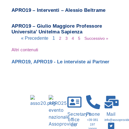
APRO19 – Interventi – Alessio Beltrame
APRO19 – Giulio Maggiore Professore
Universita’ Unitelma Sapienza
« Precedente
1
2
3
4
5
Successivo »
Altri contenuti
APRO19
,
APRO19 - Le interviste ai Partner
Secretary's
Phone
Mail
office
+39 081
info@assoprovider
197
C/O
23000