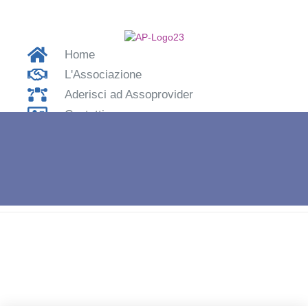
Home
L'Associazione
Aderisci ad Assoprovider
Contatti
Accedi
Home
»
APBG22 – Antonella Oliviero Consigliere Assoprovider.
Intervista di Enzo Colarusso