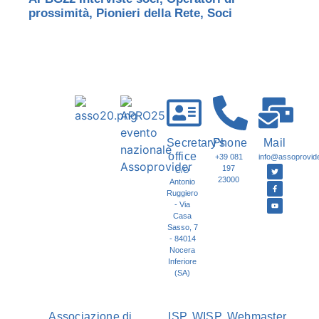
prossimità
,
Pionieri della Rete
,
Soci
Secretary's
Phone
Mail
office
+39 081
info@assoprovider
197
C/O
23000
Antonio
Ruggiero
- Via
Casa
Sasso, 7
- 84014
Nocera
Inferiore
(SA)
Associazione di
ISP, WISP, Webmaster,