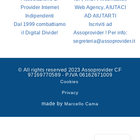
Provider Internet
Web Agency, AIUTACI
Indipendenti
AD AIUTARTI
Dal 1999 combattiamo
Iscriviti ad
il Digital Divide!
Assoprovider ! Per info:
segreteria@assoprovider.it
© All rights reserved 2023 Assoprovider CF
97169770589 - P.IVA 06162671009
Cookies
Privacy
made by
Marcello Cama
Spanish
English