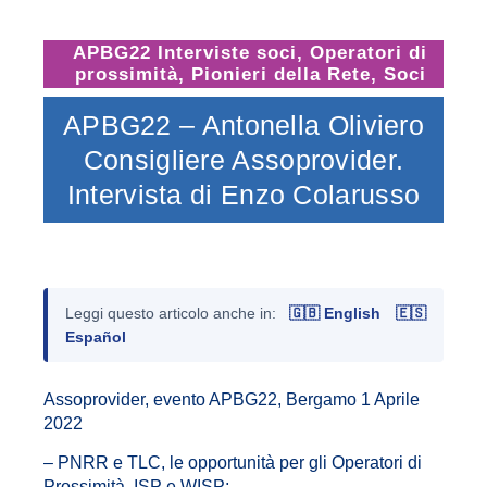
APBG22 Interviste soci
,
Operatori di
prossimità
,
Pionieri della Rete
,
Soci
APBG22 – Antonella Oliviero
Consigliere Assoprovider.
Intervista di Enzo Colarusso
Leggi questo articolo anche in:
🇬🇧 English
🇪🇸
Español
Assoprovider, evento APBG22, Bergamo 1 Aprile
2022
– PNRR e TLC, le opportunità per gli Operatori di
Prossimità, ISP e WISP;