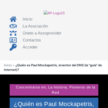
Inicio
La Asociación
Únete a Assoprovider
Contactos
Acceder
Inicio
»
¿Quién es Paul Mockapetris, inventor del DNS (la "guía" de
Internet)?
Concentrarse en
,
La historia
,
Pioneros de la
Red
¿Quién es Paul Mockapetris,