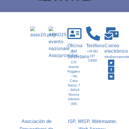
Oficina
Teléfono
Correo
del
electrónico
+39 081
Secretario
197
info@assoprovider
23000
C/O
Antonio
Ruggiero
- Via
Casa
Sasso, 7
- 84014
Nocera
Inferiore
(SA)
Asociación de
ISP, WISP, Webmaster,