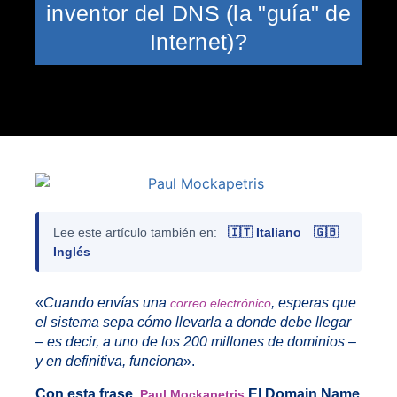
inventor del DNS (la "guía" de
Internet)?
Lee este artículo también en:
🇮🇹 Italiano
🇬🇧
Inglés
«
Cuando envías una
, esperas que
correo electrónico
el sistema sepa cómo llevarla a donde debe llegar
– es decir, a uno de los 200 millones de dominios –
y en definitiva, funciona
».
Con esta frase,
El Domain Name
Paul Mockapetris