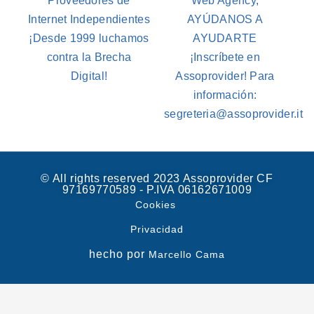
Proveedores de
Web Agency,
Internet Independientes
AYÚDANOS A
¡Desde 1999 luchamos
AYUDARTE
contra la Brecha
¡Inscríbete en
Digital!
Assoprovider! Para
información:
segreteria@assoprovider.it
© All rights reserved 2023 Assoprovider CF
97169770589 - P.IVA 06162671009
Cookies
Privacidad
hecho por
Marcello Cama