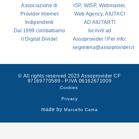
Associazione di
ISP, WISP, Webmaster,
Provider Internet
Web Agency, AIUTACI
Indipendenti
AD AIUTARTI
Dal 1999 combattiamo
Iscriviti ad
il Digital Divide!
Assoprovider ! Per info:
segreteria@assoprovider.it
© All rights reserved 2023 Assoprovider CF
97169770589 - P.IVA 06162671009
Cookies
Privacy
made by
Marcello Cama