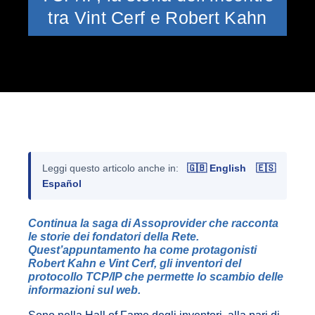
tra Vint Cerf e Robert Kahn
Leggi questo articolo anche in:
🇬🇧 English
🇪🇸
Español
Continua la saga di Assoprovider che racconta
le storie dei fondatori della Rete.
Quest’appuntamento ha come protagonisti
Robert Kahn e Vint Cerf, gli inventori del
protocollo TCP/IP che permette lo scambio delle
informazioni sul web.