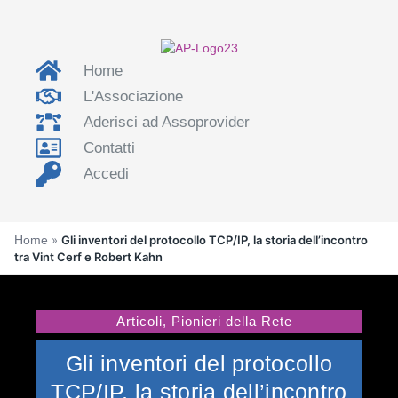
Home
L'Associazione
Aderisci ad Assoprovider
Contatti
Accedi
Home
»
Gli inventori del protocollo TCP/IP, la storia dell’incontro
tra Vint Cerf e Robert Kahn
Articoli
,
Pionieri della Rete
Gli inventori del protocollo
TCP/IP, la storia dell’incontro