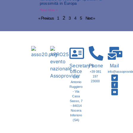
prossimità in Europa
Read More »
2
« Previous
1
3
4
5
Next »
Secretary's
Phone
Mail
office
+39 081
info@assoprovider
197
C/O
23000
Antonio
Ruggiero
- Via
Casa
Sasso, 7
- 84014
Nocera
Inferiore
(SA)