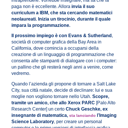
intraprendere. Vorrebbe insegnare, ma sa che la
paga non è eccellente. Allora
invia il suo
curriculum a IBM, che sta cercando matematici
neolaureati. Inizia un tirocinio, durante il quale
impara la programmazione.
Il prossimo impiego è con Evans & Sutherland
,
società di computer grafica della Bay Area in
California, dove comincia a occuparsi della
creazione di un linguaggio di programmazione che
consenta alle stampanti di dialogare con i computer:
un pallino che gli resterà negli anni a venire, come
vedremo.
Quando l’azienda gli propone di tornare a Salt Lake
City, sua città natale, decide di declinare: lui e sua
moglie non vogliono tornare nello Utah.
Scopre,
tramite un amico, che allo Xerox PARC
[Palo Alto
Research Center] un certo
Chuck Geschke, ex
insegnante di matematica,
l’Imaging
sta lanciando
Science Laboratory
, per creare un personal
computer e le prime versioni di interfaccia grafica