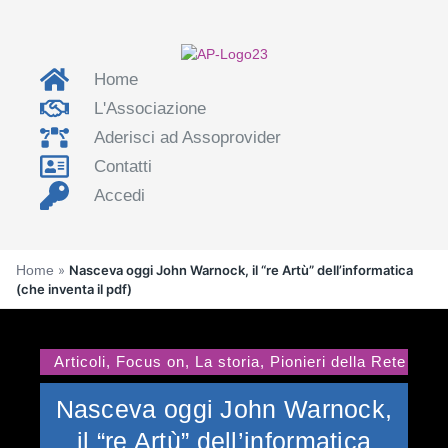
Home
L'Associazione
Aderisci ad Assoprovider
Contatti
Accedi
Home
»
Nasceva oggi John Warnock, il “re Artù” dell’informatica
(che inventa il pdf)
Articoli
,
Focus on
,
La storia
,
Pionieri della Rete
Nasceva oggi John Warnock,
il “re Artù” dell’informatica