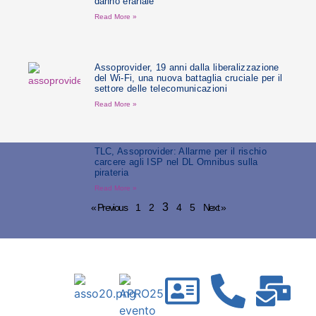
danno erariale
Read More »
Assoprovider, 19 anni dalla liberalizzazione
del Wi-Fi, una nuova battaglia cruciale per il
settore delle telecomunicazioni
Read More »
TLC, Assoprovider: Allarme per il rischio
carcere agli ISP nel DL Omnibus sulla
pirateria
Read More »
3
« Previous
1
2
4
5
Next »