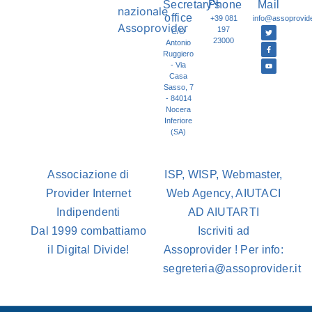
Secretary's
Phone
Mail
office
+39 081
info@assoprovider
197
C/O
23000
Antonio
Ruggiero
- Via
Casa
Sasso, 7
- 84014
Nocera
Inferiore
(SA)
Associazione di
ISP, WISP, Webmaster,
Provider Internet
Web Agency, AIUTACI
Indipendenti
AD AIUTARTI
Dal 1999 combattiamo
Iscriviti ad
il Digital Divide!
Assoprovider ! Per info:
segreteria@assoprovider.it