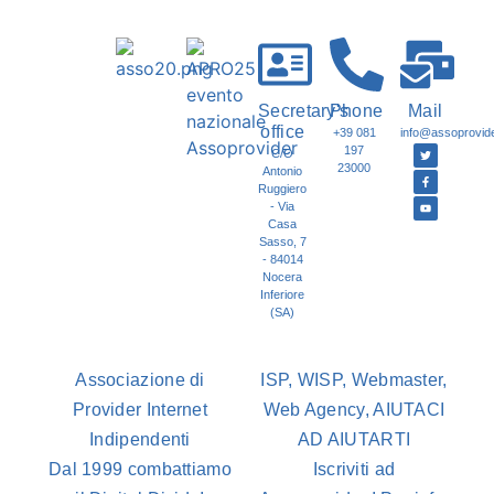
Secretary's
Phone
Mail
office
+39 081
info@assoprovider
197
C/O
23000
Antonio
Ruggiero
- Via
Casa
Sasso, 7
- 84014
Nocera
Inferiore
(SA)
Associazione di
ISP, WISP, Webmaster,
Provider Internet
Web Agency, AIUTACI
Indipendenti
AD AIUTARTI
Dal 1999 combattiamo
Iscriviti ad