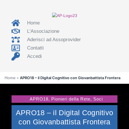
Home
L'Associazione
Aderisci ad Assoprovider
Contatti
Accedi
Home
»
APRO18 – il Digital Cognitivo con Giovanbattista Frontera
APRO18
,
Pionieri della Rete
,
Soci
APRO18 – il Digital Cognitivo
con Giovanbattista Frontera