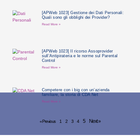
[APWeb 1023] Gestione dei Dati Personali:
Quali sono gli obblighi dei Provider?
Read More »
[APWeb 1023] Il ricorso Assoprovider
sull’Antipirateria e le norme sul Parental
Control
Read More »
Competere con i big con un’azienda
familiare, la storia di CDA Net
Read More »
5
Next »
« Previous
1
2
3
4