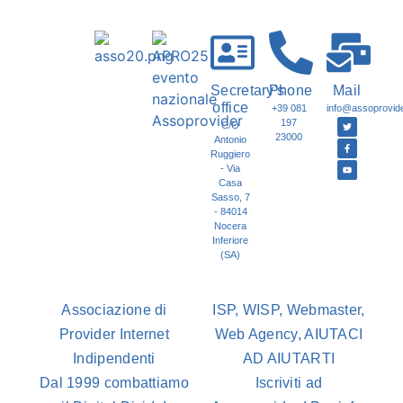
Secretary's
Phone
Mail
office
+39 081
info@assoprovider
197
C/O
23000
Antonio
Ruggiero
- Via
Casa
Sasso, 7
- 84014
Nocera
Inferiore
(SA)
Associazione di
ISP, WISP, Webmaster,
Provider Internet
Web Agency, AIUTACI
Indipendenti
AD AIUTARTI
Dal 1999 combattiamo
Iscriviti ad