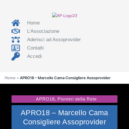
Home
L'Associazione
Aderisci ad Assoprovider
Contatti
Accedi
Home
»
APRO18 – Marcello Cama Consigliere Assoprovider
APRO18
,
Pionieri della Rete
APRO18 – Marcello Cama
Consigliere Assoprovider