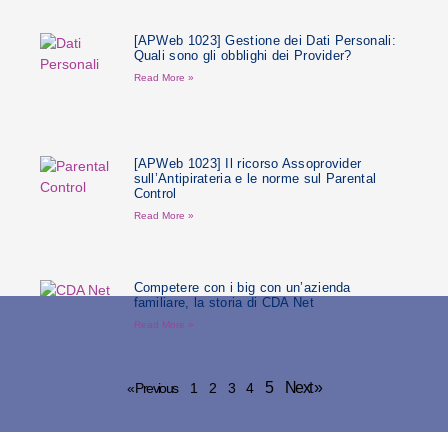
[APWeb 1023] Gestione dei Dati Personali:
Quali sono gli obblighi dei Provider?
Read More »
[APWeb 1023] Il ricorso Assoprovider
sull’Antipirateria e le norme sul Parental
Control
Read More »
Competere con i big con un’azienda
familiare, la storia di CDA Net
Read More »
5
Next »
« Previous
1
2
3
4