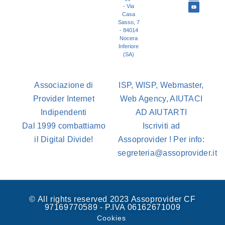
- Via
Casa
Sasso, 7
- 84014
Nocera
Inferiore
(SA)
Associazione di
ISP, WISP, Webmaster,
Provider Internet
Web Agency, AIUTACI
Indipendenti
AD AIUTARTI
Dal 1999 combattiamo
Iscriviti ad
il Digital Divide!
Assoprovider ! Per info:
segreteria@assoprovider.it
© All rights reserved 2023 Assoprovider CF
97169770589 - P.IVA 06162671009
Cookies