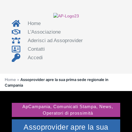
Home
L'Associazione
Aderisci ad Assoprovider
Contatti
Accedi
Home
»
Assoprovider apre la sua prima sede regionale in
Campania
ApCampania
,
Comunicati Stampa
,
News
,
Operatori di prossimità
Assoprovider apre la sua