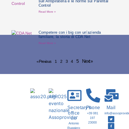
sull’Antipirateria e le norme sul Parental
Control
Read More »
Competere con i big con un’azienda
familiare, la storia di CDA Net
Read More »
5
Next »
« Previous
1
2
3
4
Secretary's
Phone
Mail
office
+39 081
info@assoprovider
197
C/O
23000
Antonio
Ruggiero