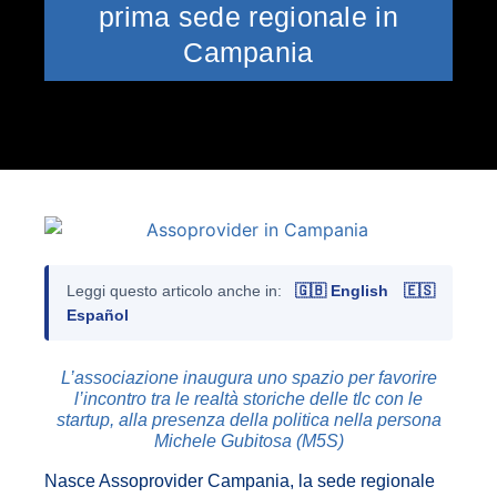
prima sede regionale in
Campania
Leggi questo articolo anche in:
🇬🇧 English
🇪🇸
Español
L’associazione inaugura uno spazio per favorire
l’incontro tra le realtà storiche delle tlc con le
startup, alla presenza della politica nella persona
Michele Gubitosa (M5S)
Nasce Assoprovider Campania, la sede regionale