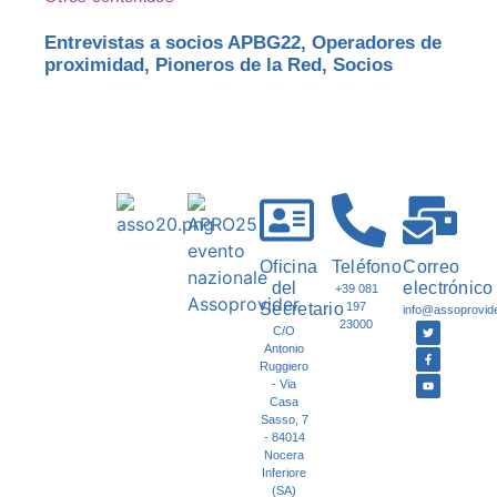
Entrevistas a socios APBG22
,
Operadores de
proximidad
,
Pioneros de la Red
,
Socios
Oficina
Teléfono
Correo
del
electrónico
+39 081
Secretario
197
info@assoprovider
23000
C/O
Antonio
Ruggiero
- Via
Casa
Sasso, 7
- 84014
Nocera
Inferiore
(SA)