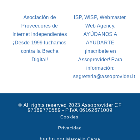
Asociación de
ISP, WISP, Webmaster,
Proveedores de
Web Agency,
Internet Independientes
AYÚDANOS A
¡Desde 1999 luchamos
AYUDARTE
contra la Brecha
¡Inscríbete en
Digital!
Assoprovider! Para
información:
segreteria@assoprovider.it
© All rights reserved 2023 Assoprovider CF
97169770589 - P.IVA 06162671009
Cookies
Privacidad
hecho por
Marcello Cama