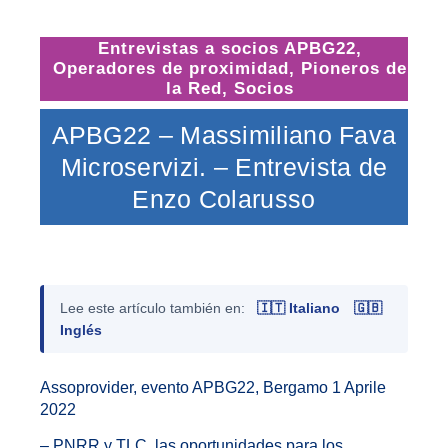
Entrevistas a socios APBG22
,
Operadores de proximidad
,
Pioneros de
la Red
,
Socios
APBG22 – Massimiliano Fava
Microservizi. – Entrevista de
Enzo Colarusso
Lee este artículo también en:
🇮🇹 Italiano
🇬🇧
Inglés
Assoprovider, evento APBG22, Bergamo 1 Aprile
2022
– PNRR y TLC, las oportunidades para los