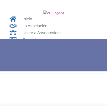
Inicio
La Asociación
Únete a Assoprovider
Contactos
Acceder
Inicio
»
APBG22 – Massimiliano Fava Microservizi. – Entrevista de
Enzo Colarusso