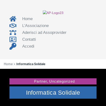
Home
L'Associazione
Aderisci ad Assoprovider
Contatti
Accedi
Home
»
Informatica Solidale
Partner
,
Uncategorized
Informatica Solidale