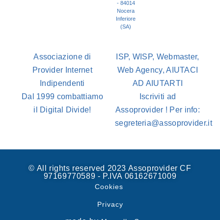
- 84014
Nocera
Inferiore
(SA)
Associazione di
ISP, WISP, Webmaster,
Provider Internet
Web Agency, AIUTACI
Indipendenti
AD AIUTARTI
Dal 1999 combattiamo
Iscriviti ad
il Digital Divide!
Assoprovider ! Per info:
segreteria@assoprovider.it
© All rights reserved 2023 Assoprovider CF
97169770589 - P.IVA 06162671009
Cookies
Privacy