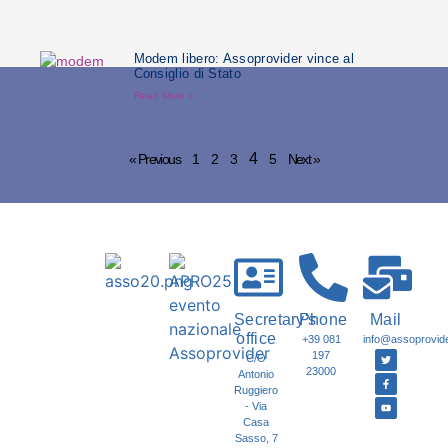
Modem libero: Assoprovider vince al
Consiglio di Stato
Read More »
4
« Previous
1
2
3
5
Next »
Secretary's
Phone
Mail
office
+39 081
info@assoprovider
197
C/O
23000
Antonio
Ruggiero
- Via
Casa
Sasso, 7