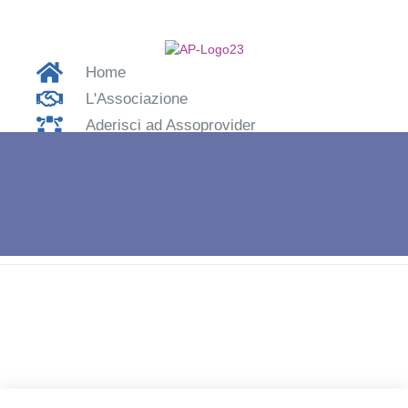
Home
L'Associazione
Aderisci ad Assoprovider
Contatti
Accedi
Home
»
Vayu Srl