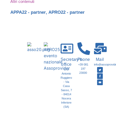
Altri contenuti
APPA22 - partner
,
APRO22 - partner
Secretary's
Phone
Mail
office
+39 081
info@assoprovider
197
C/O
23000
Antonio
Ruggiero
- Via
Casa
Sasso, 7
- 84014
Nocera
Inferiore
(SA)