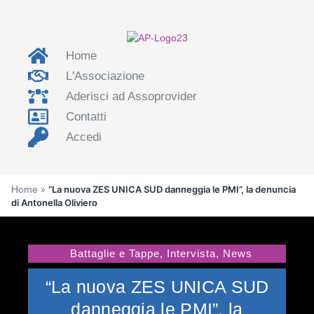
Home
L'Associazione
Aderisci ad Assoprovider
Contatti
Accedi
Home
»
“La nuova ZES UNICA SUD danneggia le PMI”, la denuncia
di Antonella Oliviero
Battaglie e Tappe
,
Intervista
,
News
“La nuova ZES UNICA SUD
danneggia le PMI”, la