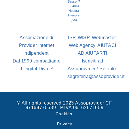
Sasso, 7
- 84014
Nocera
Inferiore
(SA)
Associazione di
ISP, WISP, Webmaster,
Provider Internet
Web Agency, AIUTACI
Indipendenti
AD AIUTARTI
Dal 1999 combattiamo
Iscriviti ad
il Digital Divide!
Assoprovider ! Per info:
segreteria@assoprovider.it
© All rights reserved 2023 Assoprovider CF
97169770589 - P.IVA 06162671009
Cookies
Privacy