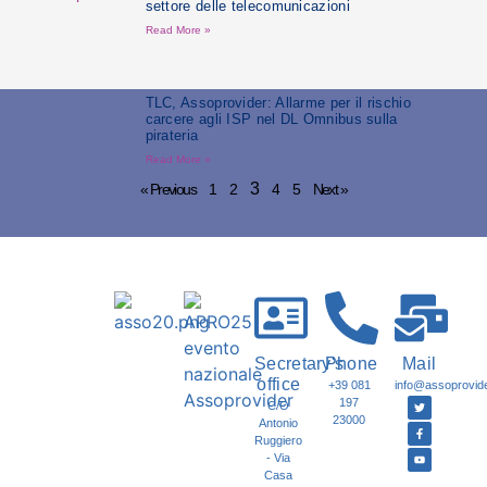
settore delle telecomunicazioni
Read More »
TLC, Assoprovider: Allarme per il rischio
carcere agli ISP nel DL Omnibus sulla
pirateria
Read More »
3
« Previous
1
2
4
5
Next »
Secretary's
Phone
Mail
office
+39 081
info@assoprovider
197
C/O
23000
Antonio
Ruggiero
- Via
Casa