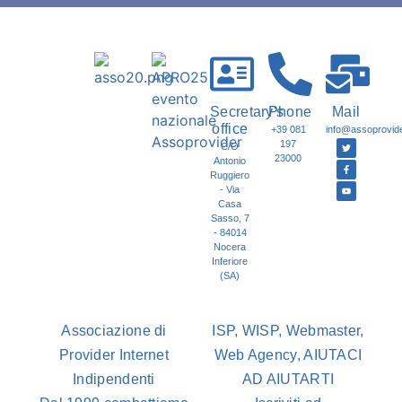
Secretary's
Phone
Mail
office
+39 081
info@assoprovider
197
C/O
23000
Antonio
Ruggiero
- Via
Casa
Sasso, 7
- 84014
Nocera
Inferiore
(SA)
Associazione di
ISP, WISP, Webmaster,
Provider Internet
Web Agency, AIUTACI
Indipendenti
AD AIUTARTI