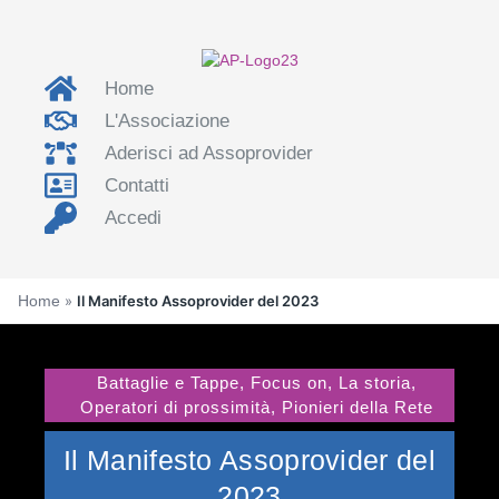
Home
L'Associazione
Aderisci ad Assoprovider
Contatti
Accedi
Home
»
Il Manifesto Assoprovider del 2023
Battaglie e Tappe
,
Focus on
,
La storia
,
Operatori di prossimità
,
Pionieri della Rete
Il Manifesto Assoprovider del
2023