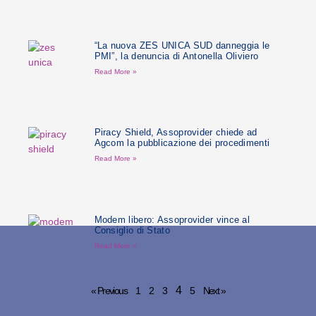
“La nuova ZES UNICA SUD danneggia le
PMI”, la denuncia di Antonella Oliviero
Read More »
Piracy Shield, Assoprovider chiede ad
Agcom la pubblicazione dei procedimenti
Read More »
Modem libero: Assoprovider vince al
Consiglio di Stato
Read More »
4
« Previous
1
2
3
5
Next »