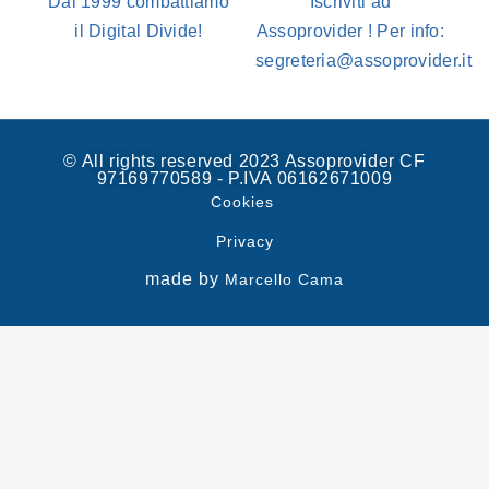
Dal 1999 combattiamo
Iscriviti ad
il Digital Divide!
Assoprovider ! Per info:
segreteria@assoprovider.it
© All rights reserved 2023 Assoprovider CF
97169770589 - P.IVA 06162671009
Cookies
Privacy
made by
Marcello Cama