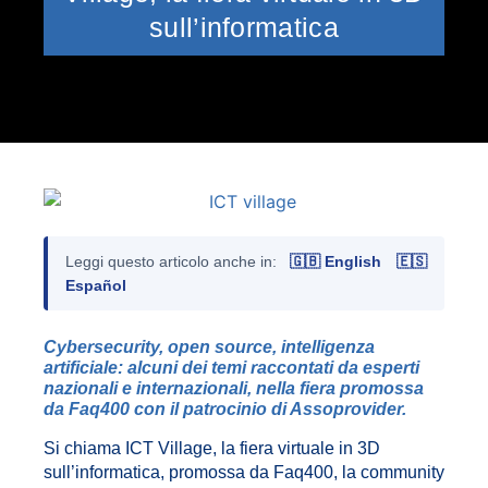
sull’informatica
Leggi questo articolo anche in:
🇬🇧 English
🇪🇸
Español
Cybersecurity, open source, intelligenza
artificiale: alcuni dei temi raccontati da esperti
nazionali e internazionali, nella fiera promossa
da Faq400 con il patrocinio di Assoprovider.
Si chiama ICT Village, la fiera virtuale in 3D
sull’informatica, promossa da Faq400, la community