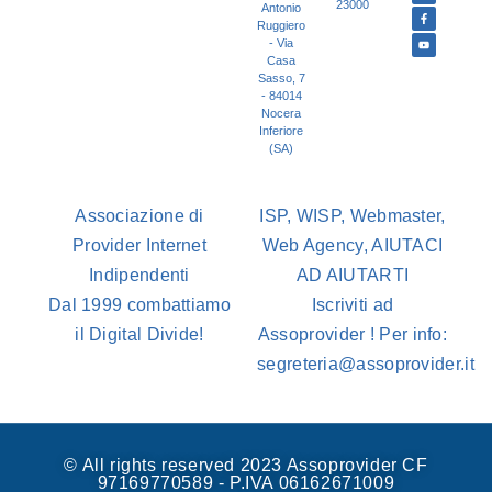
23000
Antonio
Ruggiero
- Via
Casa
Sasso, 7
- 84014
Nocera
Inferiore
(SA)
Associazione di
ISP, WISP, Webmaster,
Provider Internet
Web Agency, AIUTACI
Indipendenti
AD AIUTARTI
Dal 1999 combattiamo
Iscriviti ad
il Digital Divide!
Assoprovider ! Per info:
segreteria@assoprovider.it
© All rights reserved 2023 Assoprovider CF
97169770589 - P.IVA 06162671009