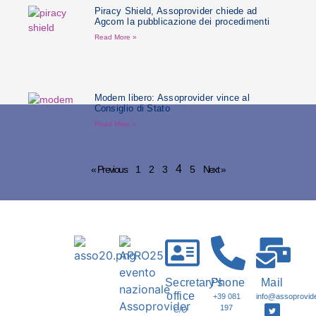
Piracy Shield, Assoprovider chiede ad
Agcom la pubblicazione dei procedimenti
Read More »
Modem libero: Assoprovider vince al
Consiglio di Stato
Read More »
4
« Previous
1
2
3
5
Next »
Secretary's
Phone
Mail
office
+39 081
info@assoprovider
197
C/O