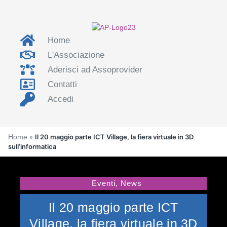
Home
L'Associazione
Aderisci ad Assoprovider
Contatti
Accedi
Home
»
Il 20 maggio parte ICT Village, la fiera virtuale in 3D
sull’informatica
Eventi
,
News
Il 20 maggio parte ICT
Village, la fiera virtuale in 3D