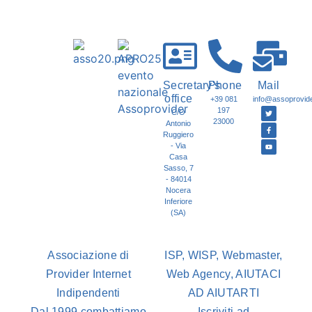
Secretary's
Phone
Mail
office
+39 081
info@assoprovider
197
C/O
23000
Antonio
Ruggiero
- Via
Casa
Sasso, 7
- 84014
Nocera
Inferiore
(SA)
Associazione di
ISP, WISP, Webmaster,
Provider Internet
Web Agency, AIUTACI
Indipendenti
AD AIUTARTI
Dal 1999 combattiamo
Iscriviti ad