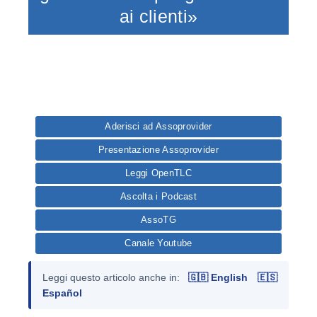
ai clienti»
Aderisci ad Assoprovider
Presentazione Assoprovider
Leggi OpenTLC
Ascolta i Podcast
AssoTG
Canale Youtube
Leggi questo articolo anche in:
🇬🇧 English
🇪🇸
Español