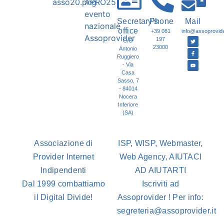
Secretary's
Phone
Mail
office
+39 081
info@assoprovider
197
C/O
23000
Antonio
Ruggiero
- Via
Casa
Sasso, 7
- 84014
Nocera
Inferiore
(SA)
Associazione di
ISP, WISP, Webmaster,
Provider Internet
Web Agency, AIUTACI
Indipendenti
AD AIUTARTI
Dal 1999 combattiamo
Iscriviti ad
il Digital Divide!
Assoprovider ! Per info:
segreteria@assoprovider.it