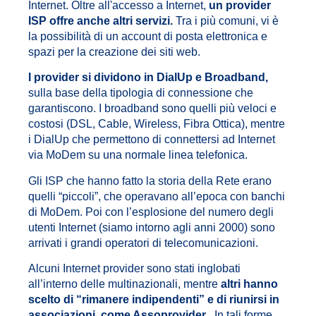
Internet. Oltre all'accesso a Internet,
un provider
ISP offre anche altri servizi.
Tra i più comuni, vi è
la possibilità di un account di posta elettronica e
spazi per la creazione dei siti web.
I provider si dividono in DialUp e Broadband,
sulla base della tipologia di connessione che
garantiscono. I broadband sono quelli più veloci e
costosi (DSL, Cable, Wireless, Fibra Ottica), mentre
i DialUp che permettono di connettersi ad Internet
via MoDem su una normale linea telefonica.
Gli ISP che hanno fatto la storia della Rete erano
quelli “piccoli”, che operavano all’epoca con banchi
di MoDem. Poi con l’esplosione del numero degli
utenti Internet (siamo intorno agli anni 2000) sono
arrivati i grandi operatori di telecomunicazioni.
Alcuni Internet provider sono stati inglobati
all’interno delle multinazionali, mentre
altri hanno
scelto di “rimanere indipendenti” e di riunirsi in
associazioni, come Assoprovider
. In tali forme