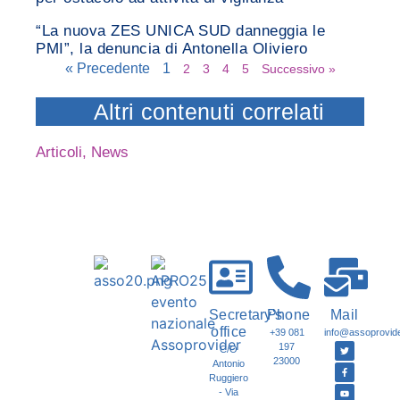
“La nuova ZES UNICA SUD danneggia le
PMI”, la denuncia di Antonella Oliviero
« Precedente
1
2
3
4
5
Successivo »
Altri contenuti correlati
Articoli
,
News
Secretary's
Phone
Mail
office
+39 081
info@assoprovider
197
C/O
23000
Antonio
Ruggiero
- Via