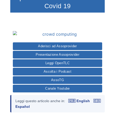
Covid 19
Aderisci ad Assoprovider
Presentazione Assoprovider
Leggi OpenTLC
Ascolta i Podcast
AssoTG
Canale Youtube
Leggi questo articolo anche in:
🇬🇧 English
🇪🇸
Español