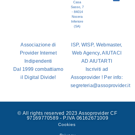
Casa
Sasso, 7
- 84014
Nocera
Inferiore
(SA)
Associazione di
ISP, WISP, Webmaster,
Provider Internet
Web Agency, AIUTACI
Indipendenti
AD AIUTARTI
Dal 1999 combattiamo
Iscriviti ad
il Digital Divide!
Assoprovider ! Per info:
segreteria@assoprovider.it
© All rights reserved 2023 Assoprovider CF
97169770589 - P.IVA 06162671009
Cookies